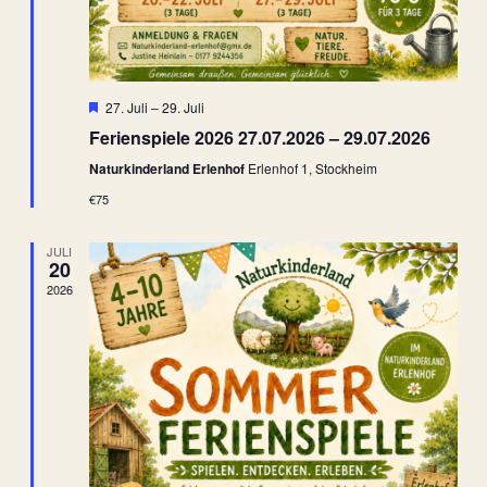
Hervorgehoben
27. Juli
–
29. Juli
Ferienspiele 2026 27.07.2026 – 29.07.2026
Naturkinderland Erlenhof
Erlenhof 1, Stockheim
€75
JULI
20
2026