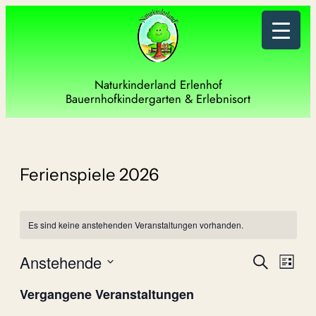
Naturkinderland Erlenhof
Bauernhofkindergarten & Erlebnisort
Ferienspiele 2026
Es sind keine anstehenden Veranstaltungen vorhanden.
Verans
Vera
Anstehende
Suche
Liste
Ansi
Such-
Datum
Vergangene Veranstaltungen
Navi
wählen.