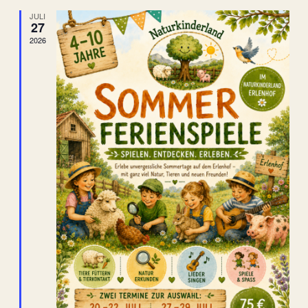
und
JULI
Ansich
27
2026