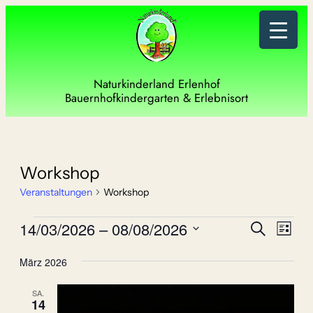
Naturkinderland Erlenhof
Bauernhofkindergarten & Erlebnisort
Workshop
Veranstaltungen
Workshop
Veranstaltungen
Verans
Vera
14/03/2026
 – 
08/08/2026
Suche
Liste
Ansi
Such-
Datum
Navi
März 2026
wählen.
und
SA.
Ansich
14