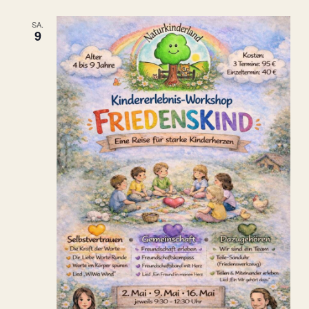
SA.
9