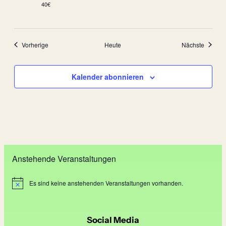
40€
Veranstaltungen
Veranst
Vorherige
Heute
Nächste
Kalender abonnieren
Anstehende Veranstaltungen
Es sind keine anstehenden Veranstaltungen vorhanden.
H
i
n
w
e
Social Media