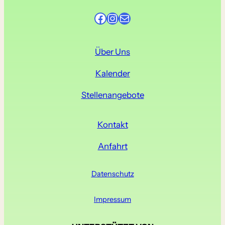
i
s
Facebook
Instagram
E-Mail
Über Uns
Kalender
Stellenangebote
Kontakt
Anfahrt
Datenschutz
Impressum