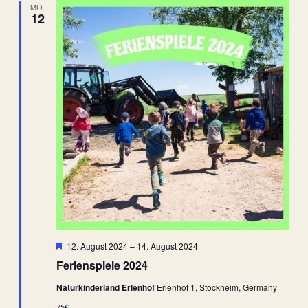
MO.
12
Hervorgehoben
12. August 2024
–
14. August 2024
Ferienspiele 2024
Naturkinderland Erlenhof
Erlenhof 1, Stockheim, Germany
75€