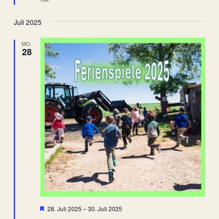
Juli 2025
MO.
28
Hervorgehoben
28. Juli 2025
–
30. Juli 2025