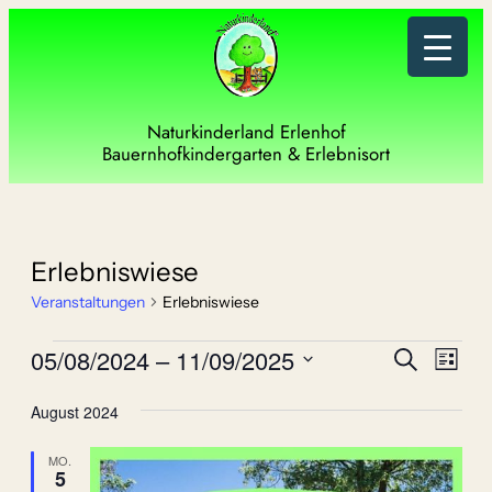
Naturkinderland Erlenhof
Bauernhofkindergarten & Erlebnisort
Erlebniswiese
Veranstaltungen
Erlebniswiese
Veranstaltungen
Verans
Vera
05/08/2024
 – 
11/09/2025
Suche
Liste
Ansi
Such-
Datum
Navi
August 2024
wählen.
und
MO.
Ansich
5