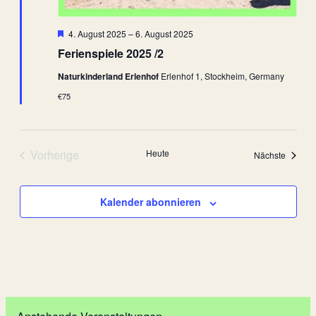
Hervorgehoben
4. August 2025
–
6. August 2025
Ferienspiele 2025 /2
Naturkinderland Erlenhof
Erlenhof 1, Stockheim, Germany
€75
Vorherige
Heute
Veranst
Nächste
Veranstaltungen
Kalender abonnieren