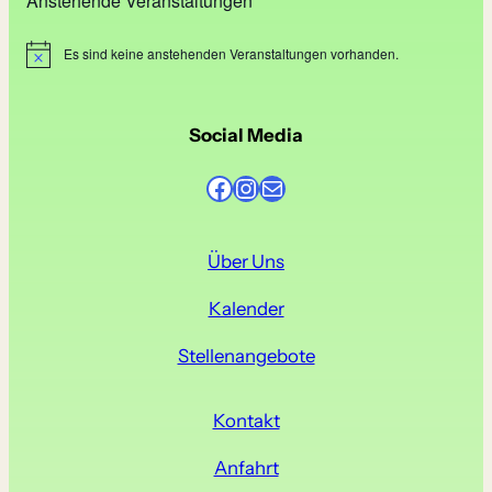
Anstehende Veranstaltungen
Es sind keine anstehenden Veranstaltungen vorhanden.
H
i
n
w
e
Social Media
i
s
Facebook
Instagram
E-Mail
Über Uns
Kalender
Stellenangebote
Kontakt
Anfahrt