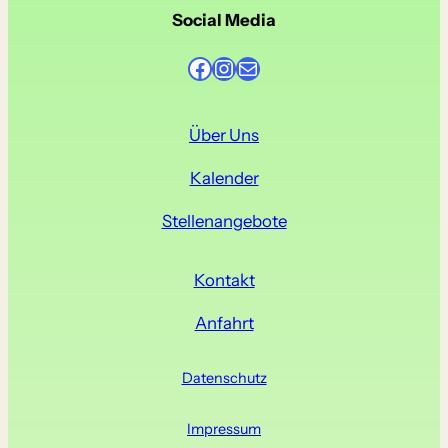
w
e
Social Media
i
s
Facebook
Instagram
E-Mail
Über Uns
Kalender
Stellenangebote
Kontakt
Anfahrt
Datenschutz
Impressum