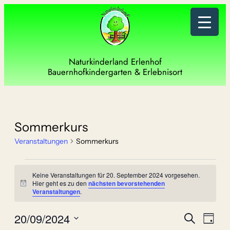
Naturkinderland Erlenhof
Bauernhofkindergarten & Erlebnisort
Sommerkurs
Veranstaltungen
Sommerkurs
Veranstaltungen
Keine Veranstaltungen für 20. September 2024 vorgesehen.
für
Hier geht es zu den
nächsten bevorstehenden
Hinweis
Veranstaltungen
.
20.
Verans
Vera
20/09/2024
Suche
September
Tag