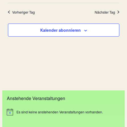
Ansi
Such-
Datum
2024
Navi
wählen.
und
Vorheriger Tag
Nächster Tag
Ansich
Kalender abonnieren
Anstehende Veranstaltungen
Es sind keine anstehenden Veranstaltungen vorhanden.
H
i
n