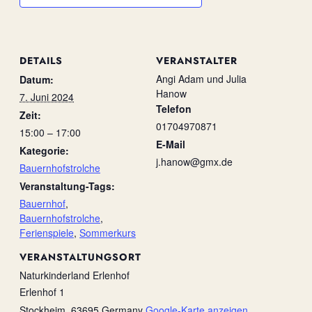
DETAILS
VERANSTALTER
Angi Adam und Julia
Datum:
Hanow
7. Juni 2024
Telefon
Zeit:
01704970871
15:00 – 17:00
E-Mail
Kategorie:
j.hanow@gmx.de
Bauernhofstrolche
Veranstaltung-Tags:
Bauernhof
,
Bauernhofstrolche
,
Ferienspiele
,
Sommerkurs
VERANSTALTUNGSORT
Naturkinderland Erlenhof
Erlenhof 1
Stockheim
,
63695
Germany
Google-Karte anzeigen