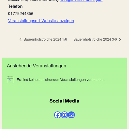
Telefon
01779244356
Veranstaltungsort-Website anzeigen
Bauernhofstrolche 2024 1/6
Bauernhofstrolche 2024 3/6
Anstehende Veranstaltungen
Es sind keine anstehenden Veranstaltungen vorhanden.
H
i
n
w
e
Social Media
i
s
Facebook
Instagram
E-Mail