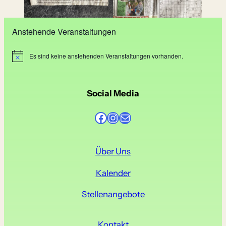
Anstehende Veranstaltungen
Es sind keine anstehenden Veranstaltungen vorhanden.
H
i
n
w
e
Social Media
i
s
Facebook
Instagram
E-Mail
Über Uns
Kalender
Stellenangebote
Kontakt