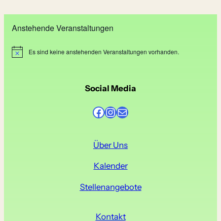
Anstehende Veranstaltungen
Es sind keine anstehenden Veranstaltungen vorhanden.
H
i
n
w
e
Social Media
i
s
Facebook
Instagram
E-Mail
Über Uns
Kalender
Stellenangebote
Kontakt