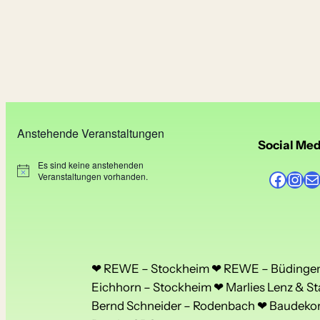
Anstehende Veranstaltungen
Social Med
Es sind keine anstehenden
Facebook
Instagram
E-Mail
H
Veranstaltungen vorhanden.
i
n
w
e
i
s
❤ REWE – Stockheim ❤ REWE – Büdingen 
Eichhorn – Stockheim ❤ Marlies Lenz & St
Bernd Schneider – Rodenbach ❤ Baudekora