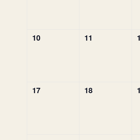
0
0
10
11
Veranstaltungen,
Veranstaltunge
0
0
17
18
Veranstaltungen,
Veranstaltunge