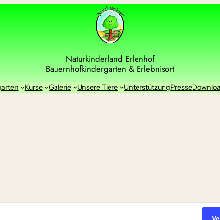
Naturkinderland Erlenhof
Bauernhofkindergarten & Erlebnisort
garten
Kurse
Galerie
Unsere Tiere
Unterstützung
Presse
Downlo
Ve