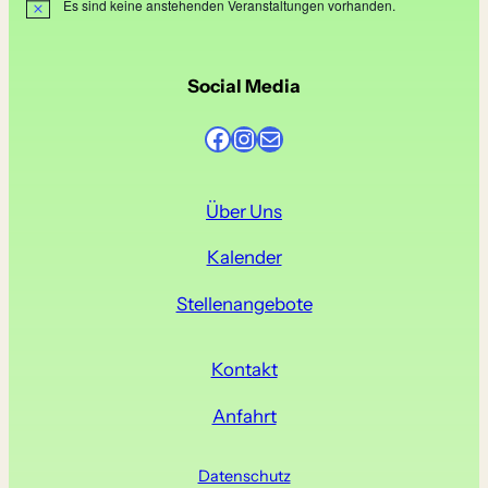
Es sind keine anstehenden Veranstaltungen vorhanden.
H
i
n
w
e
Social Media
i
s
Facebook
Instagram
E-Mail
Über Uns
Kalender
Stellenangebote
Kontakt
Anfahrt
Datenschutz