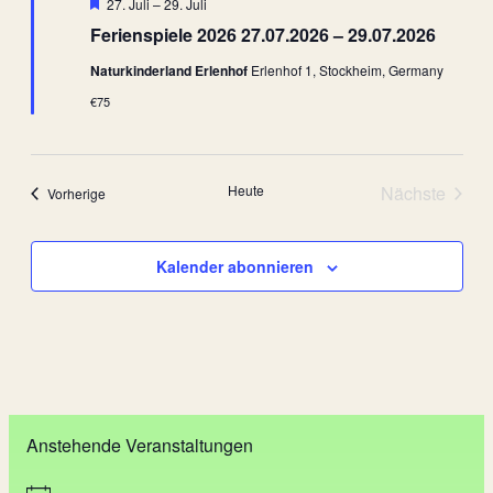
Hervorgehoben
27. Juli
–
29. Juli
Ferienspiele 2026 27.07.2026 – 29.07.2026
Naturkinderland Erlenhof
Erlenhof 1, Stockheim, Germany
€75
Heute
Nächste
Veranstaltungen
Vorherige
Veranstal
Kalender abonnieren
Anstehende Veranstaltungen