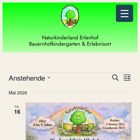
Naturkinderland Erlenhof
Bauernhofkindergarten & Erlebnisort
Veranstaltungen
Verans
Vera
Anstehende
Suche
Liste
Ansi
Such-
Datum
Navi
Mai 2026
wählen.
und
SA.
Ansich
16