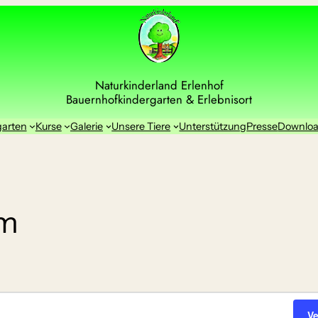
Naturkinderland Erlenhof
Bauernhofkindergarten & Erlebnisort
garten
Kurse
Galerie
Unsere Tiere
Unterstützung
Presse
Downlo
im
V