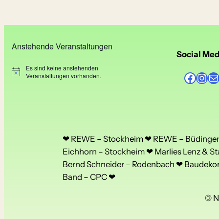
Anstehende Veranstaltungen
Social Med
Es sind keine anstehenden
Facebook
Instagram
E-Mail
H
Veranstaltungen vorhanden.
i
n
w
e
i
s
❤ REWE – Stockheim ❤ REWE – Büdingen 
Eichhorn – Stockheim ❤ Marlies Lenz & St
Bernd Schneider – Rodenbach ❤ Baudekora
Band – CPC ❤
© N