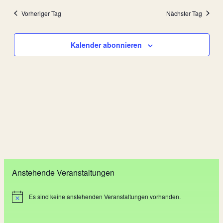
Such-
Navi
wählen.
2026
und
Vorheriger Tag
Nächster Tag
Ansich
Kalender abonnieren
Anstehende Veranstaltungen
Es sind keine anstehenden Veranstaltungen vorhanden.
H
i
n