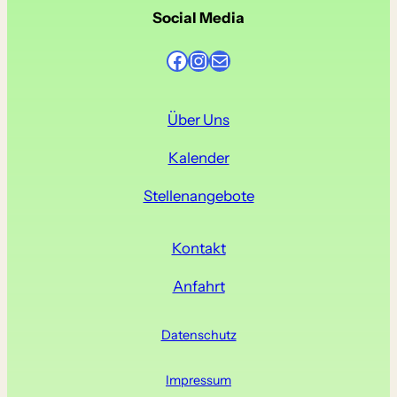
w
e
Social Media
i
s
Facebook
Instagram
E-Mail
Über Uns
Kalender
Stellenangebote
Kontakt
Anfahrt
Datenschutz
Impressum