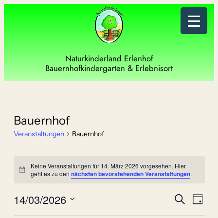
Naturkinderland Erlenhof
Bauernhofkindergarten & Erlebnisort
Bauernhof
Veranstaltungen
Bauernhof
Veranstaltungen
Keine Veranstaltungen für 14. März 2026 vorgesehen. Hier
für
Hinweis
geht es zu den
nächsten bevorstehenden Veranstaltungen
.
14.
Verans
Vera
14/03/2026
Suche
Tag
März
Ansi
Datum