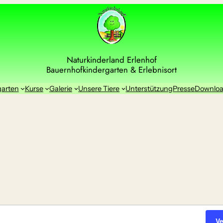
Naturkinderland Erlenhof
Bauernhofkindergarten & Erlebnisort
garten
Kurse
Galerie
Unsere Tiere
Unterstützung
Presse
Downlo
V