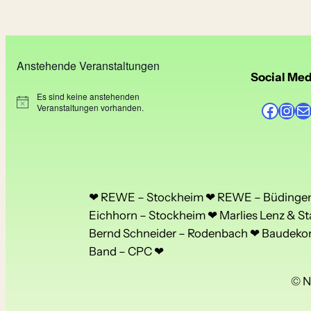
Anstehende Veranstaltungen
Social Med
Es sind keine anstehenden
Facebook
Instagram
E-Mail
H
Veranstaltungen vorhanden.
i
n
w
e
i
s
❤ REWE – Stockheim ❤ REWE – Büdingen 
Eichhorn – Stockheim ❤ Marlies Lenz & St
Bernd Schneider – Rodenbach ❤ Baudekora
Band – CPC ❤
© N