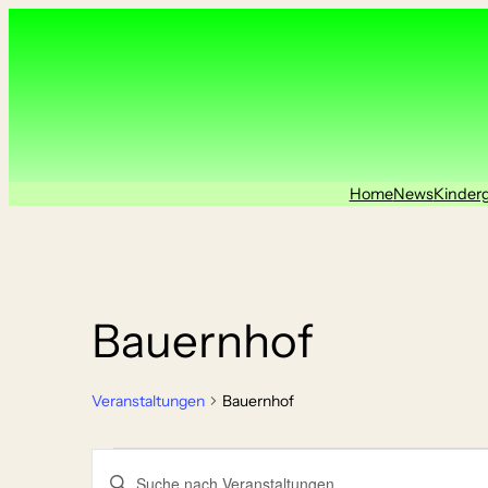
Home
News
Kinder
Bauernhof
Veranstaltungen
Bauernhof
Veranstaltungen
Veranstaltungen
Geben