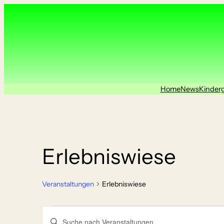
Home
News
Kinder
Erlebniswiese
Veranstaltungen
Erlebniswiese
Veranstaltungen
Veranstaltungen
Geben