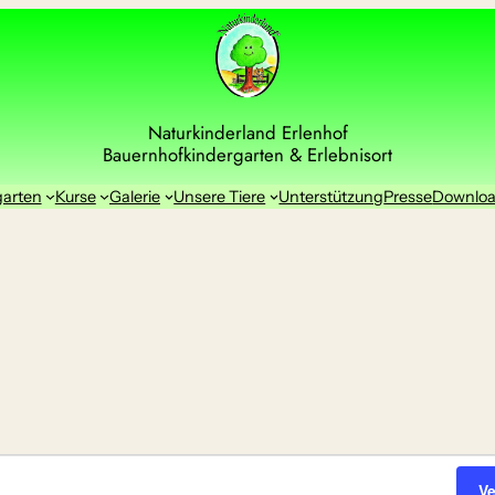
Naturkinderland Erlenhof
Bauernhofkindergarten & Erlebnisort
garten
Kurse
Galerie
Unsere Tiere
Unterstützung
Presse
Downlo
V