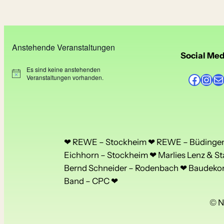
Anstehende Veranstaltungen
Social Med
Es sind keine anstehenden
Facebook
Instagram
E-Mail
H
Veranstaltungen vorhanden.
i
n
w
e
i
s
❤ REWE – Stockheim ❤ REWE – Büdingen 
Eichhorn – Stockheim ❤ Marlies Lenz & St
Bernd Schneider – Rodenbach ❤ Baudekora
Band – CPC ❤
© N